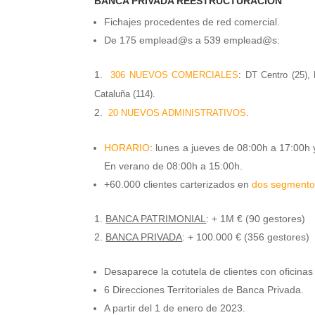
BANCA PRIVADA REESTRUCTURACIÓN
Fichajes procedentes de red comercial.
De 175 emplead@s a 539 emplead@s:
306 NUEVOS COMERCIALES
: DT Centro (25),
Cataluña (114).
.
20 NUEVOS ADMINISTRATIVOS
HORARIO
: lunes a jueves de 08:00h a 17:00h 
En verano de 08:00h a 15:00h.
+60.000 clientes carterizados en
dos segmento
BANCA PATRIMONIAL
: + 1M € (90 gestores)
BANCA PRIVADA
: + 100.000 € (356 gestores)
Desaparece la cotutela de clientes con oficinas
6 Direcciones Territoriales de Banca Privada.
A partir del 1 de enero de 2023.