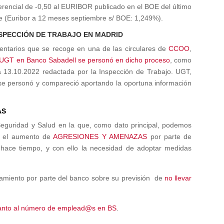
iferencial de -0,50 al EURIBOR publicado en el BOE del último
re (Euribor a 12 meses septiembre s/ BOE: 1,249%).
NSPECCIÓN DE TRABAJO EN MADRID
ntarios que se recoge en una de las circulares de
CCOO
,
e UGT en Banco Sabadell
se personó en dicho proceso
, como
a 13.10.2022 redactada por la Inspección de Trabajo. UGT,
, se personó y compareció aportando la oportuna información
AS
Seguridad y Salud en la que, como dato principal, podemos
e el aumento de
AGRESIONES Y AMENAZAS
por parte de
hace tiempo, y con ello la necesidad de adoptar medidas
iamiento por parte del banco sobre su previsión de
no llevar
 cuanto al número de emplead@s en BS
.