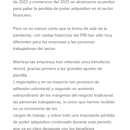
de 202
2
y
comienzos del 2023 se alcanzaron acuerdos
para paliar la pérdida de
poder adquisitivo
en el sector
financiero.
Pero no es menos cierto que la forma de salir de la
pandemia, con
caídas históricas del PIB han sido muy
diferentes para las empresas y
las
personas
trabajadoras del sector.
Mientras las empresas han obtenido unos beneficios
récord
,
gracias
primero a los grandes ajustes de
plantilla
( negociados y en su mayoría
con
procesos
de
adhesión
voluntaria)
y
segundo
un
aumento
extraordinario de los már
genes del negocio tradicion
al
,
las personas
trabajadoras, lo único que hemos recibido
es un incremento de las
cargas de
trabajo, y
sobre todo una importante
pérdida
de poder
adquisitivo continuado durante este
periodo,
que
va en claro desajuste
con los ben
eficios